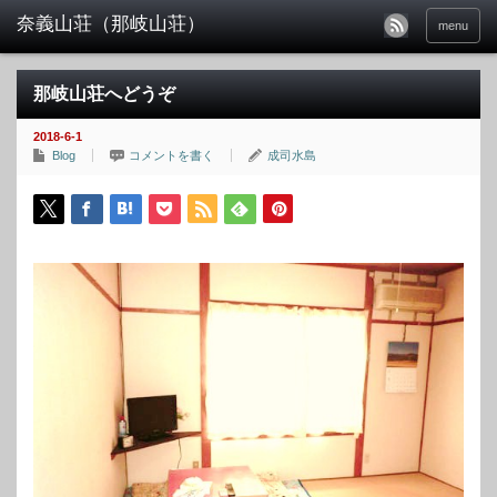
menu
那岐山荘へどうぞ
2018-6-1
Blog
コメントを書く
成司水島