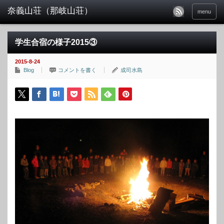
menu
学生合宿の様子2015③
2015-8-24
Blog
コメントを書く
成司水島