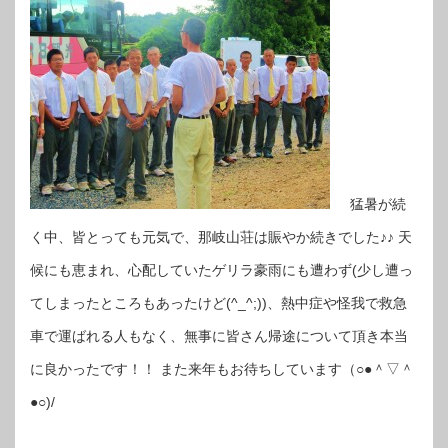
猛暑が続
く中、皆とっても元気で、那岐山荘は賑やか続きでした♪♪ 天
候にも恵まれ、心配していたゲリラ豪雨にも遭わず(少し遭っ
てしまったところもあったけど(^_^;))、熱中症や怪我で救急
車で運ばれる人もなく、無事に皆さん帰途について頂き本当
に良かったです！！ また来年もお待ちしています（○●＾▽＾
●○)/