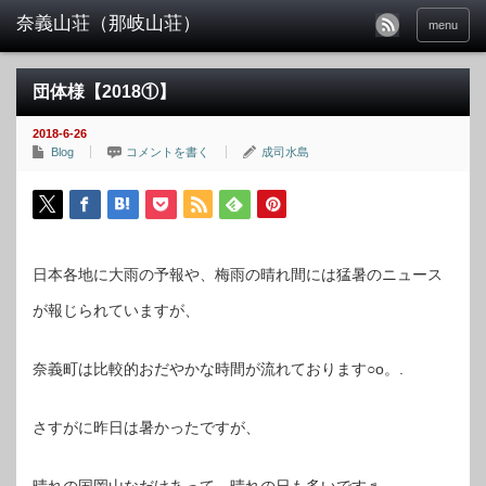
menu
団体様【2018①】
2018-6-26
Blog
コメントを書く
成司水島
日本各地に大雨の予報や、梅雨の晴れ間には猛暑のニュース
が報じられていますが、
奈義町は比較的おだやかな時間が流れております○o。.
さすがに昨日は暑かったですが、